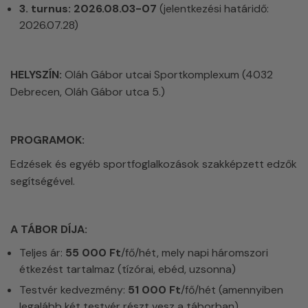
3. turnus: 2026.08.03-07
(jelentkezési határidő:
2026.07.28)
HELYSZÍN:
Oláh Gábor utcai Sportkomplexum (4032
Debrecen, Oláh Gábor utca 5.)
PROGRAMOK:
Edzések és egyéb sportfoglalkozások szakképzett edzők
segítségével.
A TÁBOR DÍJA:
Teljes ár:
55 000 Ft
/fő/hét, mely napi háromszori
étkezést tartalmaz (tízórai, ebéd, uzsonna)
Testvér kedvezmény:
51 000 Ft
/fő/hét (amennyiben
legalább két testvér részt vesz a táborban)