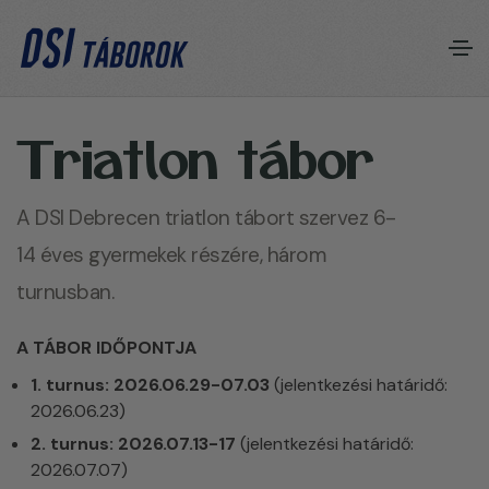
T
r
i
a
t
l
o
n
t
á
b
o
r
A DSI Debrecen triatlon tábort szervez 6-
14 éves gyermekek részére, három
turnusban.
A TÁBOR IDŐPONTJA
1. turnus: 2026.06.29-07.03
(jelentkezési határidő:
2026.06.23)
2. turnus: 2026.07.13-17
(jelentkezési határidő:
2026.07.07)