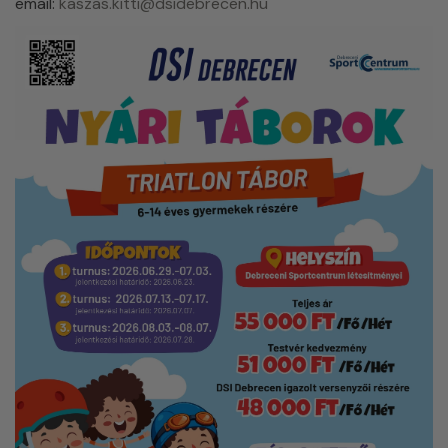
email:
kaszas.kitti@dsidebrecen.hu