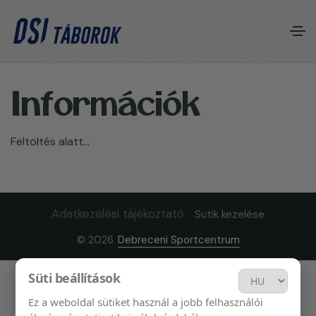
I
n
f
o
r
m
á
c
i
ó
k
Feltöltés alatt…
Adatkezelési tájékoztató
Sütik kezelése
© 2026.
Debreceni Sportcentrum
Süti beállítások
Ez a weboldal sütiket használ a jobb felhasználói