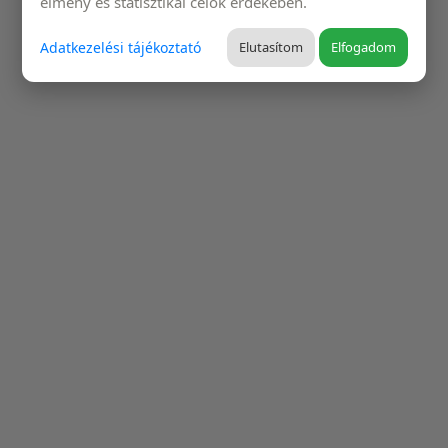
élmény és statisztikai célok érdekében.
Adatkezelési tájékoztató
Elutasítom
Elfogadom